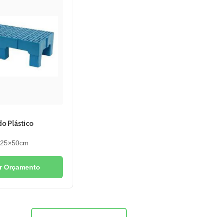
do Plástico
×25×50cm
ar Orçamento