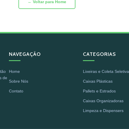
← Voltar para Home
NAVEGAÇÃO
CATEGORIAS
stão
Home
Lixeiras e Coleta Seletiv
s de
Sobre Nós
Caixas Plásticas
Contato
Pallets e Estrados
Caixas Organizadoras
Limpeza e Dispensers