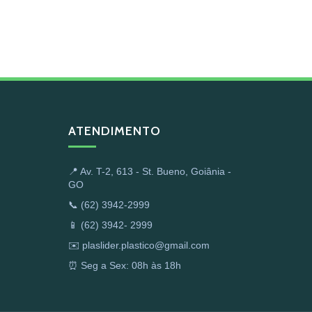
ATENDIMENTO
📍 Av. T-2, 613 - St. Bueno, Goiânia -
a
GO
📞 (62) 3942-2999
📱 (62) 3942- 2999
✉️ plaslider.plastico@gmail.com
⏰ Seg a Sex: 08h às 18h