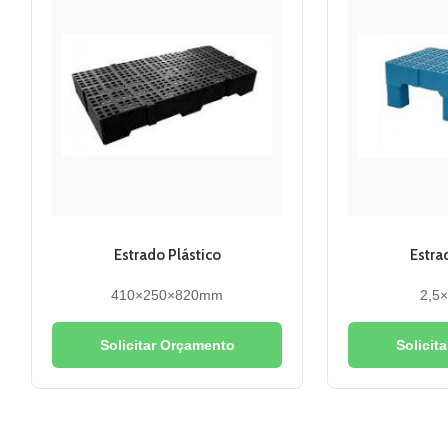
Estrado Plástico
Estra
410×250×820mm
2,5
Solicitar Orçamento
Solicit