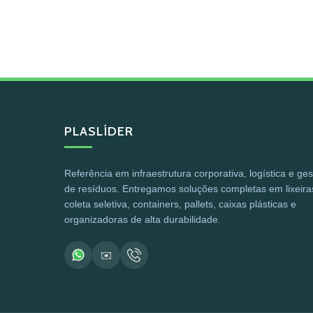
PLASLÍDER
Referência em infraestrutura corporativa, logística e ge
de resíduos. Entregamos soluções completas em lixeira
coleta seletiva, containers, pallets, caixas plásticas e
organizadoras de alta durabilidade.
✉️